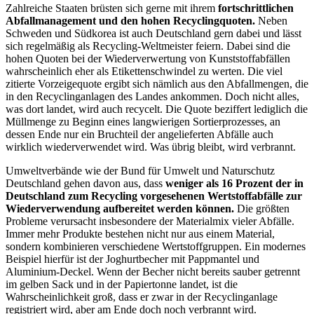
Zahlreiche Staaten brüsten sich gerne mit ihrem
fortschrittlichen
Abfallmanagement und den hohen Recyclingquoten.
Neben
Schweden und Südkorea ist auch Deutschland gern dabei und lässt
sich regelmäßig als Recycling-Weltmeister feiern. Dabei sind die
hohen Quoten bei der Wiederverwertung von Kunststoffabfällen
wahrscheinlich eher als Etikettenschwindel zu werten. Die viel
zitierte Vorzeigequote ergibt sich nämlich aus den Abfallmengen, die
in den Recyclinganlagen des Landes ankommen. Doch nicht alles,
was dort landet, wird auch recycelt. Die Quote beziffert lediglich die
Müllmenge zu Beginn eines langwierigen Sortierprozesses, an
dessen Ende nur ein Bruchteil der angelieferten Abfälle auch
wirklich wiederverwendet wird. Was übrig bleibt, wird verbrannt.
Umweltverbände wie der Bund für Umwelt und Naturschutz
Deutschland gehen davon aus, dass
weniger als 16 Prozent der in
Deutschland zum Recycling vorgesehenen Wertstoffabfälle zur
Wiederverwendung aufbereitet werden können.
Die größten
Probleme verursacht insbesondere der Materialmix vieler Abfälle.
Immer mehr Produkte bestehen nicht nur aus einem Material,
sondern kombinieren verschiedene Wertstoffgruppen. Ein modernes
Beispiel hierfür ist der Joghurtbecher mit Pappmantel und
Aluminium-Deckel. Wenn der Becher nicht bereits sauber getrennt
im gelben Sack und in der Papiertonne landet, ist die
Wahrscheinlichkeit groß, dass er zwar in der Recyclinganlage
registriert wird, aber am Ende doch noch verbrannt wird.