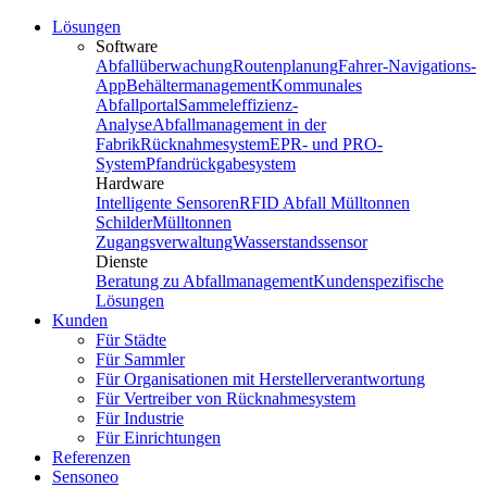
Lösungen
Software
Abfallüberwachung
Routenplanung
Fahrer-Navigations-
App
Behältermanagement
Kommunales
Abfallportal
Sammeleffizienz-
Analyse
Abfallmanagement in der
Fabrik
Rücknahmesystem
EPR- und PRO-
System
Pfandrückgabesystem
Hardware
Intelligente Sensoren
RFID Abfall Mülltonnen
Schilder
Mülltonnen
Zugangsverwaltung
Wasserstandssensor
Dienste
Beratung zu Abfallmanagement
Kundenspezifische
Lösungen
Kunden
Für Städte
Für Sammler
Für Organisationen mit Herstellerverantwortung
Für Vertreiber von Rücknahmesystem
Für Industrie
Für Einrichtungen
Referenzen
Sensoneo