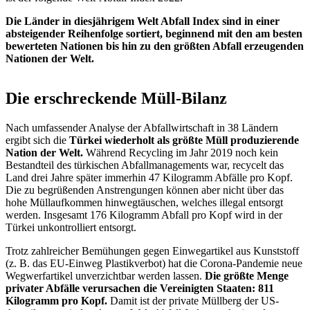
Die Länder in diesjährigem Welt Abfall Index sind in einer
absteigender Reihenfolge sortiert, beginnend mit den am besten
bewerteten Nationen bis hin zu den größten Abfall erzeugenden
Nationen der Welt.
Die erschreckende Müll-Bilanz
Nach umfassender Analyse der Abfallwirtschaft in 38 Ländern
ergibt sich die
Türkei wiederholt als größte Müll produzierende
Nation der Welt.
Während Recycling im Jahr 2019 noch kein
Bestandteil des türkischen Abfallmanagements war, recycelt das
Land drei Jahre später immerhin 47 Kilogramm Abfälle pro Kopf.
Die zu begrüßenden Anstrengungen können aber nicht über das
hohe Müllaufkommen hinwegtäuschen, welches illegal entsorgt
werden. Insgesamt 176 Kilogramm Abfall pro Kopf wird in der
Türkei unkontrolliert entsorgt.
Trotz zahlreicher Bemühungen gegen Einwegartikel aus Kunststoff
(z. B. das EU-Einweg Plastikverbot) hat die Corona-Pandemie neue
Wegwerfartikel unverzichtbar werden lassen.
Die größte Menge
privater Abfälle verursachen die Vereinigten Staaten: 811
Kilogramm pro Kopf.
Damit ist der private Müllberg der US-