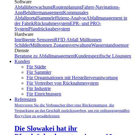
Software
Abfallüberwachung
Routenplanung
Fahrer-Navigations-
App
Behältermanagement
Kommunales
Abfallportal
Sammeleffizienz-Analyse
Abfallmanagement in
der Fabrik
Rücknahmesystem
EPR- und PRO-
System
Pfandrückgabesystem
Hardware
Intelligente Sensoren
RFID Abfall Mülltonnen
Schilder
Mülltonnen Zugangsverwaltung
Wasserstandssensor
Dienste
Beratung zu Abfallmanagement
Kundenspezifische Lösungen
Kunden
Für Städte
Für Sammler
Für Organisationen mit Herstellerverantwortung
Für Vertreiber von Rücknahmesystem
Für Industrie
Für Einrichtungen
Referenzen
Motivieren Sie die Verbraucher über eine Rückerstattung, die
Verpackung an das Geschäft zurückzugeben, um ein ordnungsgemäßes
Recycling zu gewährleisten
Die Slowakei hat ihr