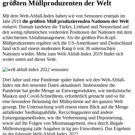
größten Müllproduzenten der Welt
Mit dem Welt-Abfall-Index haben wir von Sensoneo erstmals im
Jahr 2019
die größten Müll produzierenden Nationen der Welt
entlarvt. Damals landeten die Türkei, Lettland und Neuseeland auf
den wenig ruhmreichen vordersten Positionen der Nationen mit dem
schlechtesten Abfallmanagement. Als die größten Pro-Kopf-
Müllproduzenten ergaben sich die US-Amerikaner und Deutschland
fand sich auf einem moderaten Rang 6 von 36 untersuchten
Nationen wieder. Mehr zum Welt-Abfall-Index 2019 findet sich
weiter unten auf dieser Seite.
Drei Jahre und eine Pandemie später haben wir den Welt-Abfall-
Index mit den neuesten Dat
en aktualisiert. Insbesondere die
Pandemie hat große Menge an Einwegprodukten, wie medizinische
Masken und Covid-Schnelltests, erforderlich gemacht und so für
eine besondere Belastung der Müllsysteme auf der ganzen Welt
gesorgt. Die Untersuchung wirft erneut einen Blick auf die Menge
anfallender Siedlungsabfälle, Recyclingquoten und andere
Entsorgungsmethoden, wie die Verbrennung und Deponierung,
sowie auf die Folgen von Missmanagement, etwa durch illegale
Müllentsorgung (alle Angaben in kg pro Einwohner). Das Ergebnis
ist der folgende Welt-Abfall-Index 2022.