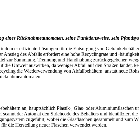
ng eines Rücknahmeautomaten, seine Funktionsweise, sein Pfandsyst
ndem er effiziente Lösungen für die Entsorgung von Getränkebehältern,
 Anstieg des Abfalls erfordert eine hohe Recyclingrate und -häufigke
ittel zur Sammlung, Trennung und Handhabung zurückgegebener, wegge
uf die Umwelt auswirken, da weniger Abfall auf den Straßen landet, k
ecycling die Wiederverwendung von Abfallbehältern, anstatt neue Rohst
Rücknahmeautomaten.
ältern an, hauptsächlich Plastik-, Glas- oder Aluminiumflaschen und
annt der Automat den Strichcode des Behälters und identifiziert die 
gungssystem zugeführt, wobei die Glasflaschen gesammelt und zum Wied
off für die Herstellung neuer Flaschen verwendet werden.