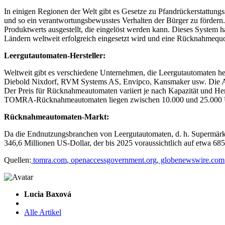
In einigen Regionen der Welt gibt es Gesetze zu Pfandrückerstattun
und so ein verantwortungsbewusstes Verhalten der Bürger zu förder
Produktwerts ausgestellt, die eingelöst werden kann. Dieses System hat
Ländern weltweit erfolgreich eingesetzt wird und eine Rücknahmequot
Leergutautomaten-Hersteller:
Weltweit gibt es verschiedene Unternehmen, die Leergutautomaten
Diebold Nixdorf, RVM Systems AS, Envipco, Kansmaker usw. Die Anza
Der Preis für Rücknahmeautomaten variiert je nach Kapazität und Her
TOMRA-Rücknahmeautomaten liegen zwischen 10.000 und 25.000 
Rücknahmeautomaten-Markt:
Da die Endnutzungsbranchen von Leergutautomaten, d. h. Supermärkte,
346,6 Millionen US-Dollar, der bis 2025 voraussichtlich auf etwa 68
Quellen:
tomra.com
,
openaccessgovernment.org
,
globenewswire.com
Lucia Baxová
Alle Artikel