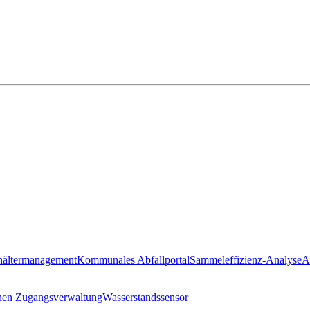
hältermanagement
Kommunales Abfallportal
Sammeleffizienz-Analyse
A
nen Zugangsverwaltung
Wasserstandssensor