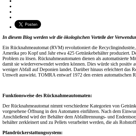
In diesem Blog werden wir die ökologischen Vorteile der Verwendu
Ein Rücknahmeautomat (RVM) revolutioniert die Recyclingindustrie, i
Amerika pro Kopf und Jahr etwa 425 Getränkebehälter produziert. Der
Problem zu lösen. Rücknahmeautomaten dienen als automatisierte M
damit sie wiederverwendet werden können. Dies würde sich positiv a
weniger Abfall auf Deponien landet. Darüber hinaus erleichtert das R
Umwelt auswirkt. TOMRA entwarf 1972 den ersten automatischen 
Funktionsweise des Rücknahmeautomaten:
Der Rücknahmeautomat nimmt verschiedene Kategorien von Getränkebeh
vorgesehene Öffnung in den Automaten einführen. Nach dem Einwurf sc
Anschließend wird der Behälter dem Abfalltrennungs- und Endentsor
behälter zerkleinert und zu Pellets verarbeitet werden, die als Rohst
Pfandrückerstattungssystem: