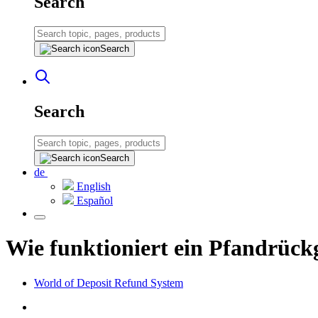
Search
Search
Search
Search
de
English
Español
Wie funktioniert ein Pfandrüc
World of Deposit Refund System