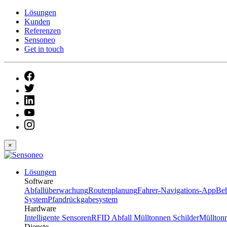
Lösungen
Kunden
Referenzen
Sensoneo
Get in touch
×
Lösungen
Software
Abfallüberwachung
Routenplanung
Fahrer-Navigations-App
Be
System
Pfandrückgabesystem
Hardware
Intelligente Sensoren
RFID Abfall Mülltonnen Schilder
Müllton
Dienste