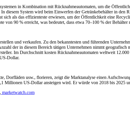
gssystemen in Kombination mit Rücknahmeautomaten, um die Öffentlichk
n. In diesem System wird beim Einwerfen der Getränkebehälter in den
 sich als das effizienteste erwiesen, um der Öffentlichkeit eine Recycl
e von 90 % erreicht, was bedeutet, dass etwa 70–100 % der Behälter r
 herstellen und verkaufen. Zu den bekanntesten und führenden Unter
hl der in diesem Bereich tätigen Unternehmen nimmt geografisch nich
steller. Im Durchschnitt kosten Rücknahmeautomaten weltweit 12.000 U
US-Dollar.
 Dorfläden usw., florieren, zeigt die Marktanalyse einen Aufschwung 
5,1 Millionen US-Dollar ansteigen wird. Er würde von 2018 bis 2025 um
,
marketwatch.com