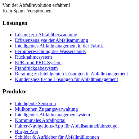
Von der Abfallrevolution erfahren!
Kein Spam. Versprochen.
Lösungen
Lösung zur Abfallüberwachung
Effizienzanalyse der Abfallsammlung
Intelligentes Abfallmanagement in der Fabrik
Fernüberwachung des Wasserstands
Rücknahmesystem
EPR- und PRO-System
Pfandrückgabesystem
Beratung zu intelligenten Lösungen in Abfallmanagement
Kundenspezifische Lösungen für Abfallmanagement
Produkte
Intelligente Sensoren
Mülltonnen Zugangsverwaltung
Intelligentes Abfallmanagementsystem
Kommunales Abfallportal
Fahrer-Navigations-App für Abfallsammelfahrzeuge
Bürger App
Schilder & Aufkleber für Abfallmülltonnen